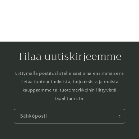
Tilaa uutiskirjeemme
Liittymällä postituslistalle saat aina ensimmäisenä
tietää tuoteuutuuksista, tarjouksista ja muista
kauppaamme tai tuotemerkkeihin liittyvistä
tapahtumista.
Sähköposti