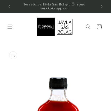
Ohita ja
Tervetuloa Jävla Sås Bolag / Öljypuu
siirry
verkkokauppaan
sisältöön
Ostoskori
Siirry
tuotetietoihin