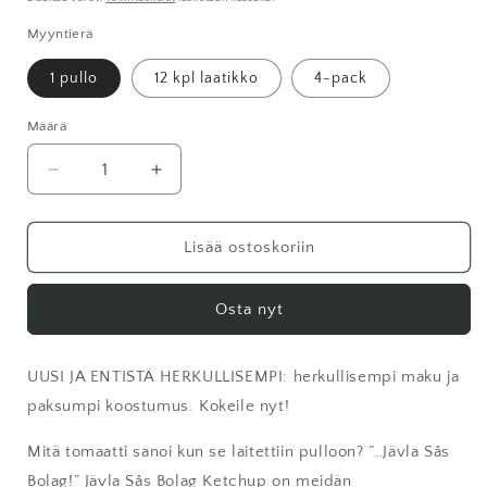
Myyntierä
1 pullo
12 kpl laatikko
4-pack
Määrä
Vähennä
Lisää
tuotteen
tuotteen
Ketchup
Ketchup
määrää
määrää
Lisää ostoskoriin
Osta nyt
UUSI JA ENTISTÄ HERKULLISEMPI: herkullisempi maku ja
paksumpi koostumus. Kokeile nyt!
Mitä tomaatti sanoi kun se laitettiin pulloon? ”…Jävla Sås
Bolag!” Jävla Sås Bolag Ketchup on meidän